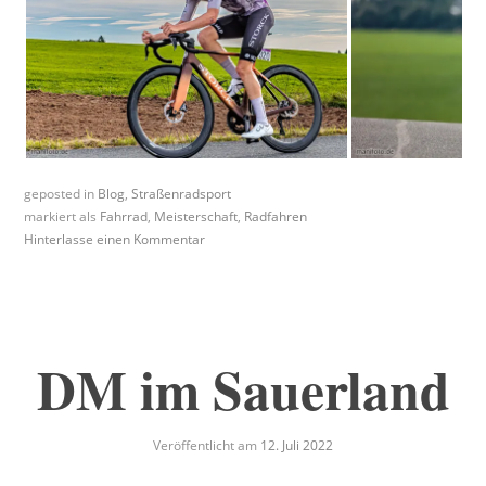
geposted in
Blog
,
Straßenradsport
markiert als
Fahrrad
,
Meisterschaft
,
Radfahren
Hinterlasse einen Kommentar
DM im Sauerland
Veröffentlicht am
12. Juli 2022