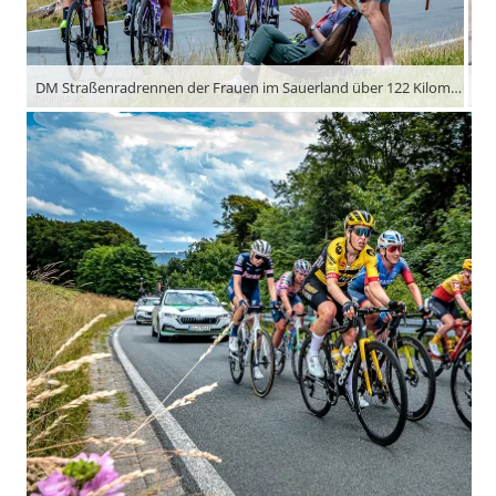
DM Straßenradrennen der Frauen im Sauerland über 122 Kilometer und mehr als 3.000 Höhenmeter
DM