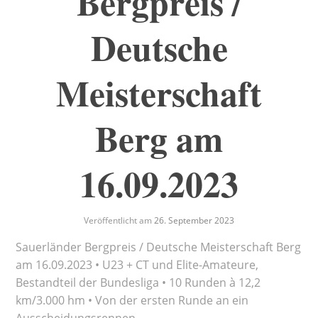
Bergpreis /
Deutsche
Meisterschaft
Berg am
16.09.2023
Veröffentlicht am
26. September 2023
Sauerländer Bergpreis / Deutsche Meisterschaft Berg
am 16.09.2023 • U23 + CT und Elite-Amateure,
Bestandteil der Bundesliga • 10 Runden à 12,2
km/3.000 hm • Von der ersten Runde an ein