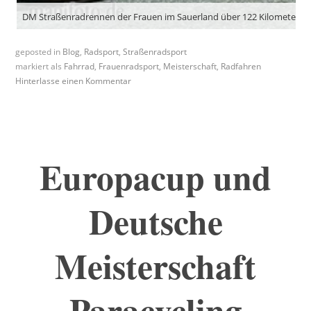
DM Straßenradrennen der Frauen im Sauerland über 122 Kilometer u
geposted in
Blog
,
Radsport
,
Straßenradsport
markiert als
Fahrrad
,
Frauenradsport
,
Meisterschaft
,
Radfahren
Hinterlasse einen Kommentar
Europacup und
Deutsche
Meisterschaft
Paracycling