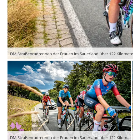
DM Straßenradrennen der Frauen im Sauerland über 122 Kilometer u
DM Straßenradrennen der Frauen im Sauerland über 122 Kilometer und mehr als 3.000 Höhenmeter