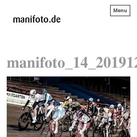
Skip
Menu
to
content
MANIFOTO.DE
manifoto_14_20191