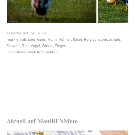
geposted in
Blog
,
Fauna
markiert als
Ente
,
Gans
,
Huhn
,
Hühner
,
Katze
,
Rote Scheune
,
Schafe
,
Schwein
,
Tier
,
Vogel
,
Winter
,
Ziegen
Hinterlasse einen Kommentar
Aktuell auf ManiRENNfoto