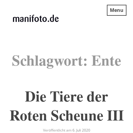
Skip
Menu
to
content
MANIFOTO.DE
Schlagwort:
Ente
Die Tiere der
Roten Scheune III
Veröffentlicht am
6. Juli 2020