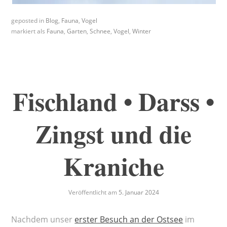
geposted in
Blog
,
Fauna
,
Vogel
markiert als
Fauna
,
Garten
,
Schnee
,
Vogel
,
Winter
Fischland • Darss •
Zingst und die
Kraniche
Veröffentlicht am
5. Januar 2024
Nachdem unser
erster Besuch an der Ostsee
im