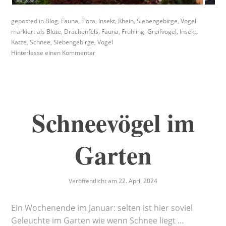
geposted in
Blog
,
Fauna
,
Flora
,
Insekt
,
Rhein
,
Siebengebirge
,
Vogel
markiert als
Blüte
,
Drachenfels
,
Fauna
,
Frühling
,
Greifvogel
,
Insekt
,
Katze
,
Schnee
,
Siebengebirge
,
Vogel
Hinterlasse einen Kommentar
Schneevögel im
Garten
Veröffentlicht am
22. April 2024
Ein Wochenende im Januar: selten ist hier soviel
Geleuchte im Garten wie wenn Schnee liegt …