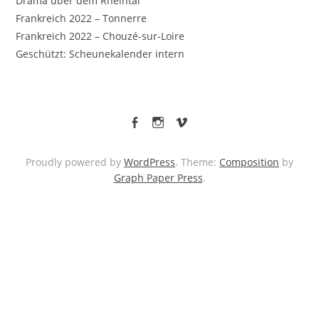
Drama über dem Rheintal
Frankreich 2022 – Tonnerre
Frankreich 2022 – Chouzé-sur-Loire
Geschützt: Scheunekalender intern
facebook
Instagram
vimeo
Proudly powered by
WordPress
. Theme:
Composition
by
Graph Paper Press
.