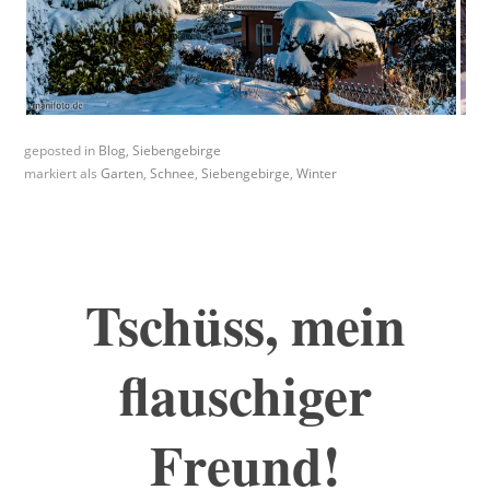
geposted in
Blog
,
Siebengebirge
markiert als
Garten
,
Schnee
,
Siebengebirge
,
Winter
Tschüss, mein
flauschiger
Freund!