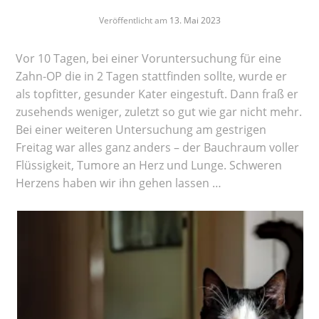
Veröffentlicht am
13. Mai 2023
Vor 10 Tagen, bei einer Voruntersuchung für eine
Zahn-OP die in 2 Tagen stattfinden sollte, wurde er
als topfitter, gesunder Kater eingestuft. Dann fraß er
zusehends weniger, zuletzt so gut wie gar nicht mehr.
Bei einer weiteren Untersuchung am gestrigen
Freitag war alles ganz anders – der Bauchraum voller
Flüssigkeit, Tumore an Herz und Lunge. Schweren
Herzens haben wir ihn gehen lassen …