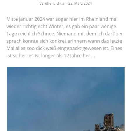
Veröffentlicht am
22. März 2024
Mitte Januar 2024 war sogar hier im Rheinland mal
wieder richtig echt Winter, es gab ein paar wenige
Tage reichlich Schnee. Niemand mit dem ich darüber
sprach konnte sich konkret erinnern wann das letzte
Mal alles soo dick weiß eingepackt gewesen ist. Eines
ist sicher: es ist länger als 12 Jahre her …