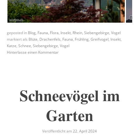
geposted in
Blog
,
Fauna
,
Flora
,
Insekt
,
Rhein
,
Siebengebirge
,
Vogel
markiert als
Blüte
,
Drachenfels
,
Fauna
,
Frühling
,
Greifvogel
,
Insekt
,
Katze
,
Schnee
,
Siebengebirge
,
Vogel
Hinterlasse einen Kommentar
Schneevögel im
Garten
Veröffentlicht am
22. April 2024