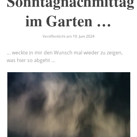
Sonntagnachmittag
im Garten …
Veröffentlicht am
10. Juni 2024
… weckte in mir den Wunsch mal wieder zu zeigen,
was hier so abgeht …