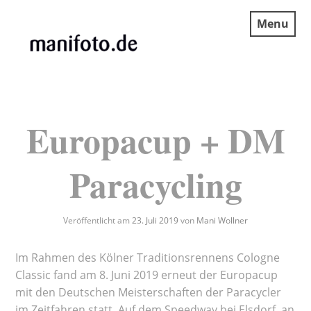
Skip
Menu
to
content
MANIFOTO.DE
Europacup + DM
Paracycling
Veröffentlicht am
23. Juli 2019
von
Mani Wollner
Im Rahmen des Kölner Traditionsrennens Cologne
Classic fand am 8. Juni 2019 erneut der Europacup
mit den Deutschen Meisterschaften der Paracycler
im Zeitfahren statt. Auf dem Speedway bei Elsdorf, an