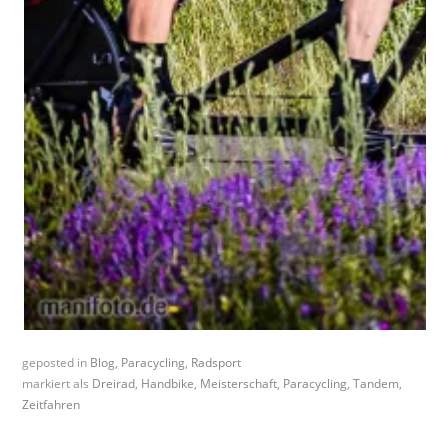
geposted in
Blog
,
Paracycling
,
Radsport
markiert als
Dreirad
,
Handbike
,
Meisterschaft
,
Paracycling
,
Tandem
,
Zeitfahren