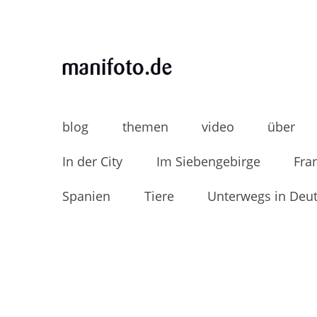
Skip
to
content
MANIFOTO.DE
Mani Wollners Fotoblog
blog
themen
video
über
In der City
Im Siebengebirge
Fra
Spanien
Tiere
Unterwegs in Deu