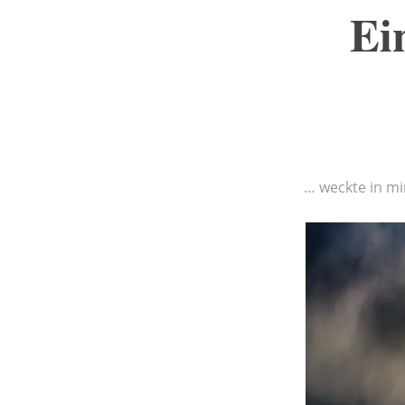
Ei
… weckte in mi