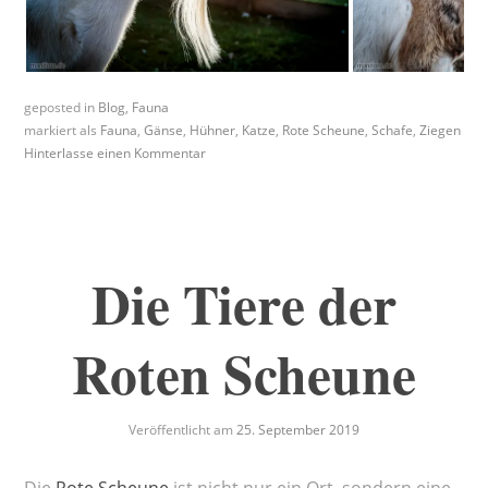
geposted in
Blog
,
Fauna
markiert als
Fauna
,
Gänse
,
Hühner
,
Katze
,
Rote Scheune
,
Schafe
,
Ziegen
Hinterlasse einen Kommentar
Die Tiere der
Roten Scheune
Veröffentlicht am
25. September 2019
Die
Rote Scheune
ist nicht nur ein Ort, sondern eine