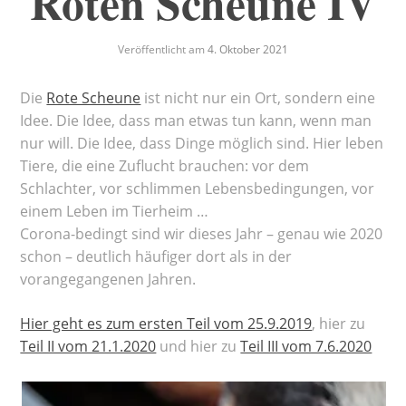
Roten Scheune IV
Veröffentlicht am
4. Oktober 2021
Die
Rote Scheune
ist nicht nur ein Ort, sondern eine
Idee. Die Idee, dass man etwas tun kann, wenn man
nur will. Die Idee, dass Dinge möglich sind. Hier leben
Tiere, die eine Zuflucht brauchen: vor dem
Schlachter, vor schlimmen Lebensbedingungen, vor
einem Leben im Tierheim …
Corona-bedingt sind wir dieses Jahr – genau wie 2020
schon – deutlich häufiger dort als in der
vorangegangenen Jahren.
Hier geht es zum ersten Teil vom 25.9.2019
, hier zu
Teil II vom 21.1.2020
und hier zu
Teil III vom 7.6.2020