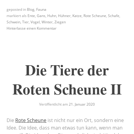
geposted in
Blog
,
Fauna
markiert als
Ente
,
Gans
,
Huhn
,
Hühner
,
Katze
,
Rote Scheune
,
Schafe
,
Schwein
,
Tier
,
Vogel
,
Winter
,
Ziegen
Hinterlasse einen Kommentar
Die Tiere der
Roten Scheune II
Veröffentlicht am
21. Januar 2020
Die
Rote Scheune
ist nicht nur ein Ort, sondern eine
Idee. Die Idee, dass man etwas tun kann, wenn man