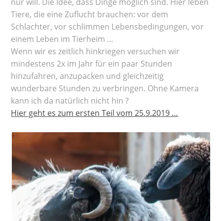
nur will. Die Idee, dass Dinge möglich sind. Hier leben
Tiere, die eine Zuflucht brauchen: vor dem
Schlachter, vor schlimmen Lebensbedingungen, vor
einem Leben im Tierheim …
Wenn wir es zeitlich hinkriegen versuchen wir
mindestens 2x im Jahr für ein paar Stunden
hinzufahren, anzupacken und gleichzeitig
wunderbare Stunden zu verbringen. Ohne Kamera
kann ich da natürlich nicht hin ?
Hier geht es zum ersten Teil vom 25.9.2019 …