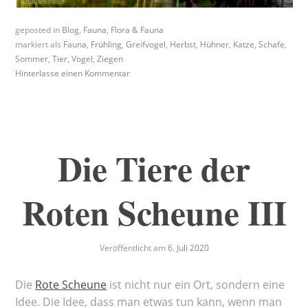
geposted in
Blog
,
Fauna
,
Flora & Fauna
markiert als
Fauna
,
Frühling
,
Greifvogel
,
Herbst
,
Hühner
,
Katze
,
Schafe
,
Sommer
,
Tier
,
Vogel
,
Ziegen
Hinterlasse einen Kommentar
Die Tiere der
Roten Scheune III
Veröffentlicht am
6. Juli 2020
Die
Rote Scheune
ist nicht nur ein Ort, sondern eine
Idee. Die Idee, dass man etwas tun kann, wenn man