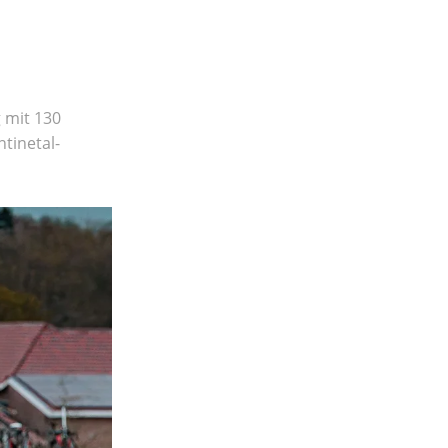
 mit 130
tinetal-