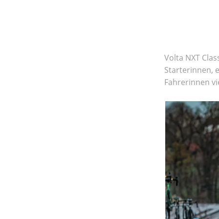
Volta NXT Clas
Starterinnen, 
Fahrerinnen vi