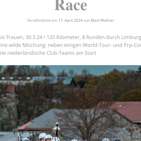
Race
Veröffentlicht am
17. April 2024
von
Mani Wollner
sic Frauen, 30.3.24 • 120 Kilometer, 8 Runden durch Limburg
eine wilde Mischung: neben einigen World-Tour- und Prp-Con
ele niederländische Club-Teams am Start