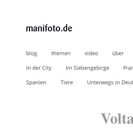
Skip
to
content
MANIFOTO.DE
Mani Wollners Fotoblog
blog
themen
video
über
In der City
Im Siebengebirge
Fra
Spanien
Tiere
Unterwegs in Deu
Volt