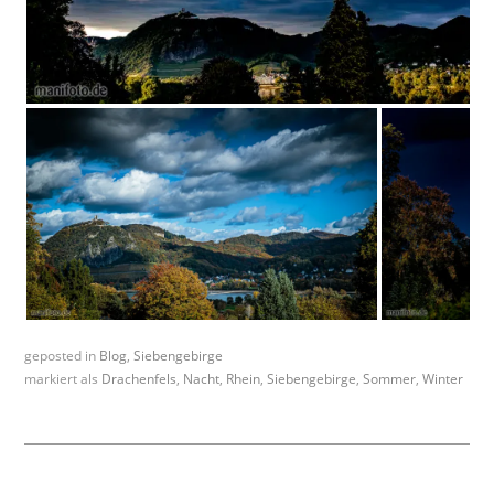
geposted in
Blog
,
Siebengebirge
markiert als
Drachenfels
,
Nacht
,
Rhein
,
Siebengebirge
,
Sommer
,
Winter