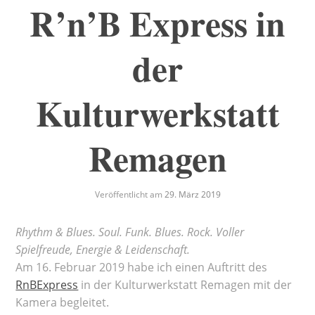
R’n’B Express in
der
Kulturwerkstatt
Remagen
Veröffentlicht am
29. März 2019
Rhythm & Blues. Soul. Funk. Blues. Rock. Voller
Spielfreude, Energie & Leidenschaft.
Am 16. Februar 2019 habe ich einen Auftritt des
RnBExpress
in der Kulturwerkstatt Remagen mit der
Kamera begleitet.