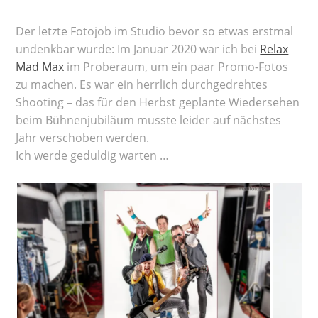
Der letzte Fotojob im Studio bevor so etwas erstmal
undenkbar wurde: Im Januar 2020 war ich bei
Relax
Mad Max
im Proberaum, um ein paar Promo-Fotos
zu machen. Es war ein herrlich durchgedrehtes
Shooting – das für den Herbst geplante Wiedersehen
beim Bühnenjubiläum musste leider auf nächstes
Jahr verschoben werden.
Ich werde geduldig warten …