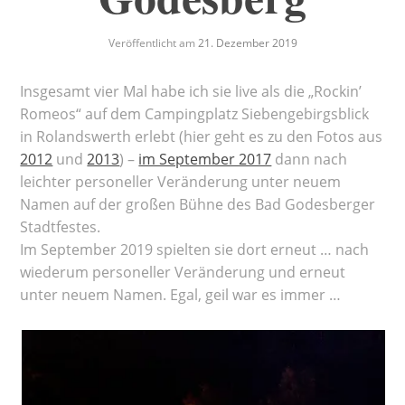
Veröffentlicht am
21. Dezember 2019
Insgesamt vier Mal habe ich sie live als die „Rockin’
Romeos“ auf dem Campingplatz Siebengebirgsblick
in Rolandswerth erlebt (hier geht es zu den Fotos aus
2012
und
2013
) –
im September 2017
dann nach
leichter personeller Veränderung unter neuem
Namen auf der großen Bühne des Bad Godesberger
Stadtfestes.
Im September 2019 spielten sie dort erneut … nach
wiederum personeller Veränderung und erneut
unter neuem Namen. Egal, geil war es immer …