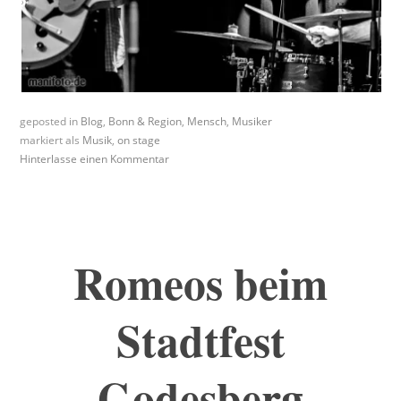
geposted in
Blog
,
Bonn & Region
,
Mensch
,
Musiker
markiert als
Musik
,
on stage
Hinterlasse einen Kommentar
Romeos beim
Stadtfest
Godesberg