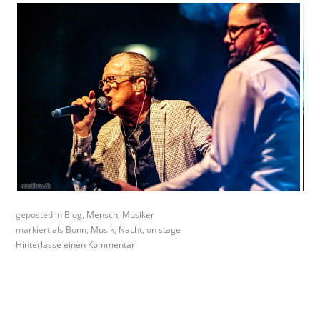
geposted in
Blog
,
Mensch
,
Musiker
markiert als
Bonn
,
Musik
,
Nacht
,
on stage
Hinterlasse einen Kommentar