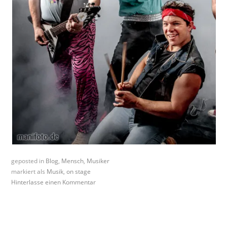
geposted in
Blog
,
Mensch
,
Musiker
markiert als
Musik
,
on stage
Hinterlasse einen Kommentar