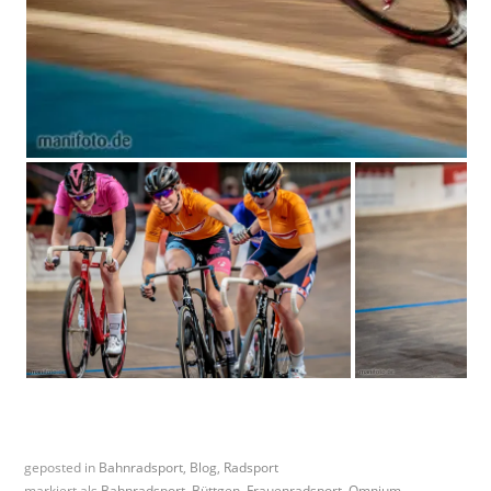
geposted in
Bahnradsport
,
Blog
,
Radsport
markiert als
Bahnradsport
,
Büttgen
,
Frauenradsport
,
Omnium