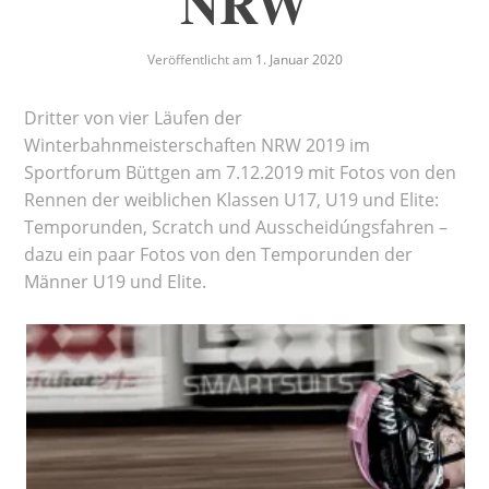
NRW
Veröffentlicht am
1. Januar 2020
Dritter von vier Läufen der
Winterbahnmeisterschaften NRW 2019 im
Sportforum Büttgen am 7.12.2019 mit Fotos von den
Rennen der weiblichen Klassen U17, U19 und Elite:
Temporunden, Scratch und Ausscheidúngsfahren –
dazu ein paar Fotos von den Temporunden der
Männer U19 und Elite.