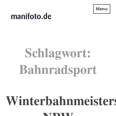
Skip
Menu
to
content
MANIFOTO.DE
Schlagwort:
Bahnradsport
Winterbahnmeister