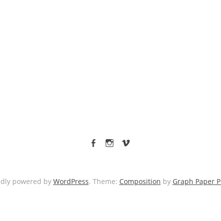
facebook
Instagram
vimeo
udly powered by
WordPress
. Theme:
Composition
by
Graph Paper P