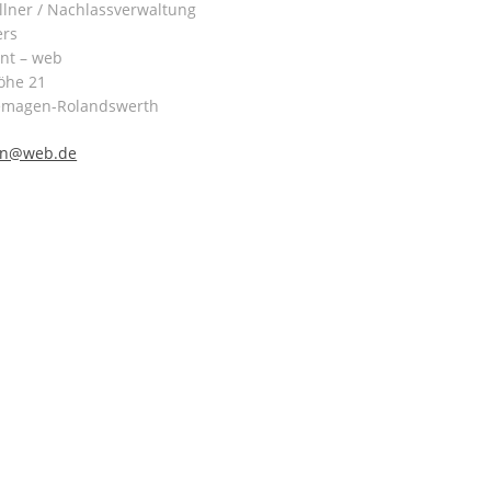
lner / Nachlassverwaltung
ers
int – web
öhe 21
emagen-Rolandswerth
nn@web.de