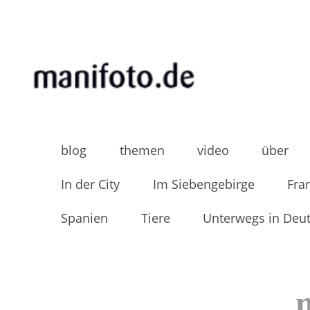
Skip
to
content
MANIFOTO.DE
Mani Wollners Fotoblog
blog
themen
video
über
In der City
Im Siebengebirge
Fra
Spanien
Tiere
Unterwegs in Deu