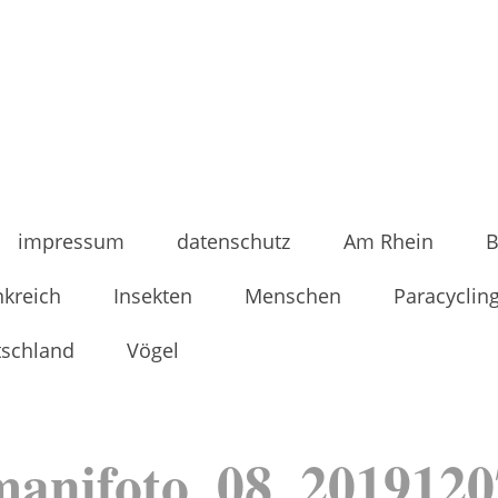
impressum
datenschutz
Am Rhein
B
nkreich
Insekten
Menschen
Paracyclin
tschland
Vögel
manifoto_08_2019120