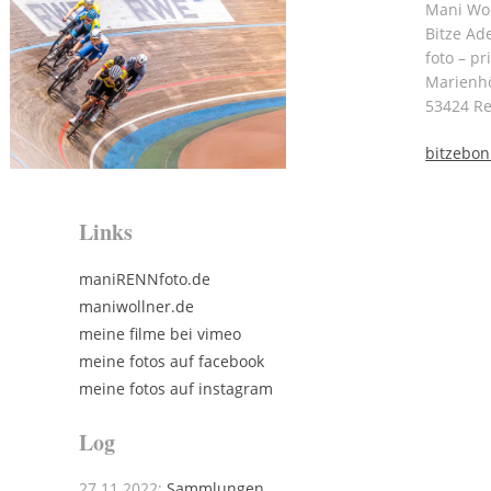
Mani Wol
Bitze Ad
foto – pr
Marienh
53424 R
bitzebo
Links
maniRENNfoto.de
maniwollner.de
meine filme bei vimeo
meine fotos auf facebook
meine fotos auf instagram
Log
27.11.2022:
Sammlungen