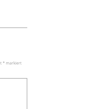
it
*
markiert