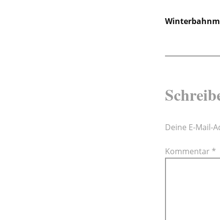
Beitra
Winterbahnme
Schreib
Deine E-Mail-Ad
Kommentar
*