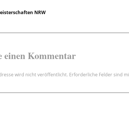
gsnavigation
isterschaften NRW
e einen Kommentar
resse wird nicht veröffentlicht.
Erforderliche Felder sind m