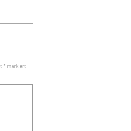
it
*
markiert