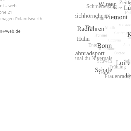
int – web
öhe 21
emagen-Rolandswerth
nn@web.de