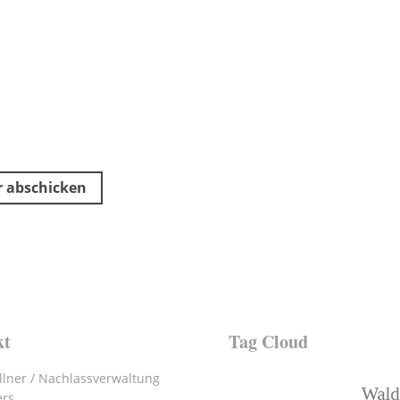
kt
Tag Cloud
lner / Nachlassverwaltung
ers