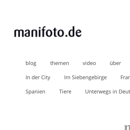
Skip
to
content
MANIFOTO.DE
Mani Wollners Fotoblog
blog
themen
video
über
In der City
Im Siebengebirge
Fra
Spanien
Tiere
Unterwegs in Deu