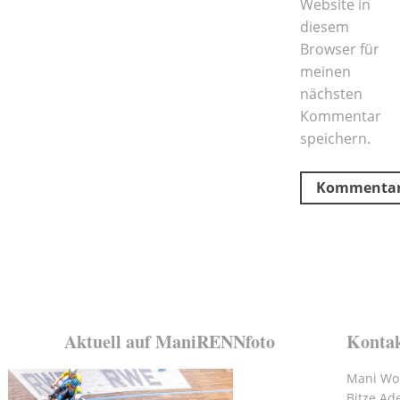
Website in
diesem
Browser für
meinen
nächsten
Kommentar
speichern.
Aktuell auf ManiRENNfoto
Konta
Mani Wol
Bitze Ad