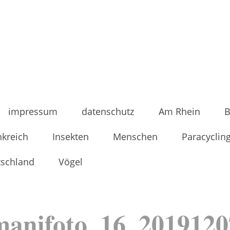
impressum
datenschutz
Am Rhein
B
nkreich
Insekten
Menschen
Paracyclin
tschland
Vögel
manifoto_16_2019120