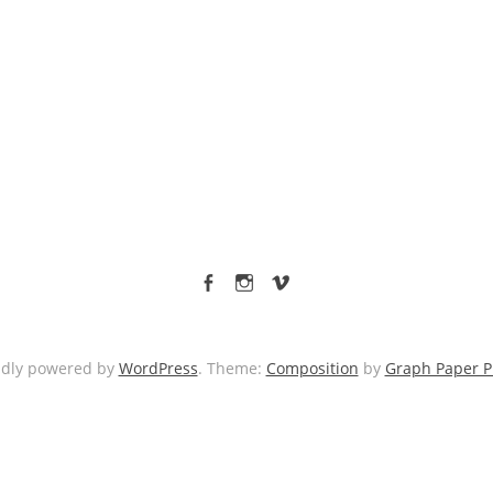
facebook
Instagram
vimeo
udly powered by
WordPress
. Theme:
Composition
by
Graph Paper P