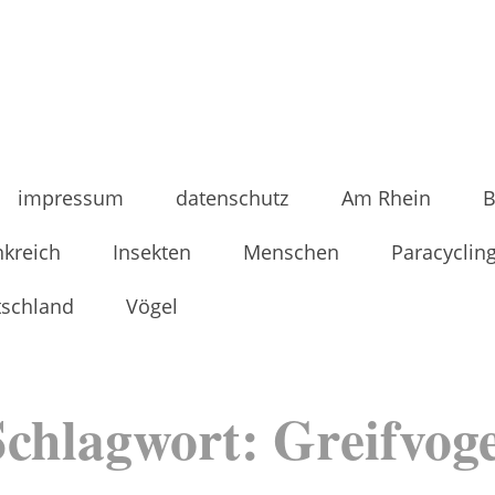
impressum
datenschutz
Am Rhein
B
nkreich
Insekten
Menschen
Paracyclin
tschland
Vögel
Schlagwort:
Greifvoge