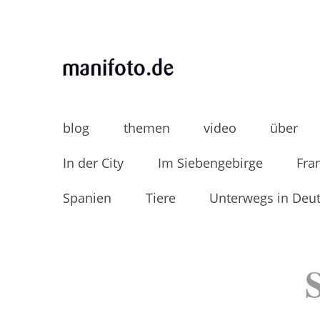
Skip
to
content
MANIFOTO.DE
Mani Wollners Fotoblog
blog
themen
video
über
In der City
Im Siebengebirge
Fra
Spanien
Tiere
Unterwegs in Deu