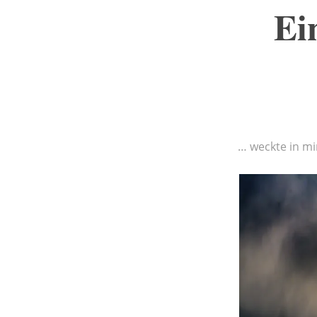
Ei
… weckte in mi