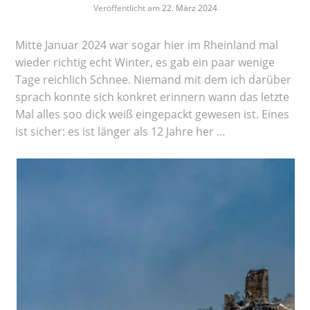
Veröffentlicht am
22. März 2024
Mitte Januar 2024 war sogar hier im Rheinland mal
wieder richtig echt Winter, es gab ein paar wenige
Tage reichlich Schnee. Niemand mit dem ich darüber
sprach konnte sich konkret erinnern wann das letzte
Mal alles soo dick weiß eingepackt gewesen ist. Eines
ist sicher: es ist länger als 12 Jahre her …