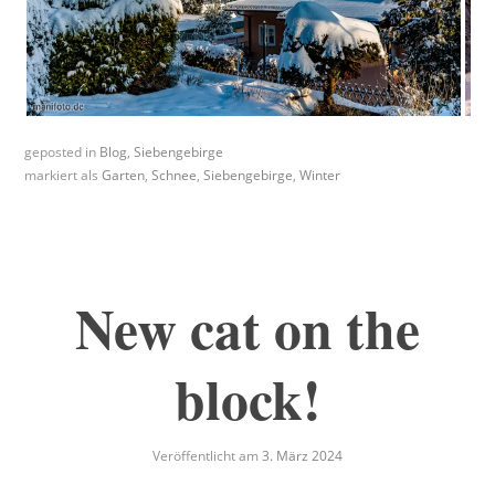
geposted in
Blog
,
Siebengebirge
markiert als
Garten
,
Schnee
,
Siebengebirge
,
Winter
New cat on the
block!
Veröffentlicht am
3. März 2024