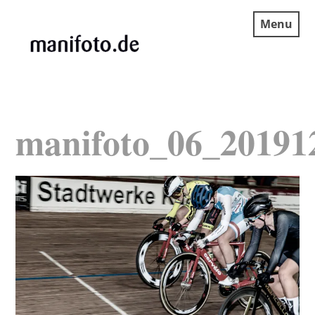
Skip
Menu
to
content
MANIFOTO.DE
manifoto_06_20191