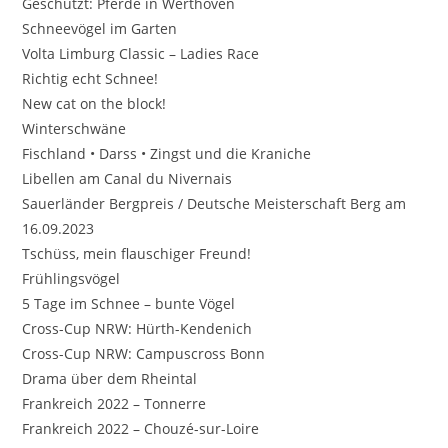
Geschützt: Pferde in Werthoven
Schneevögel im Garten
Volta Limburg Classic – Ladies Race
Richtig echt Schnee!
New cat on the block!
Winterschwäne
Fischland • Darss • Zingst und die Kraniche
Libellen am Canal du Nivernais
Sauerländer Bergpreis / Deutsche Meisterschaft Berg am
16.09.2023
Tschüss, mein flauschiger Freund!
Frühlingsvögel
5 Tage im Schnee – bunte Vögel
Cross-Cup NRW: Hürth-Kendenich
Cross-Cup NRW: Campuscross Bonn
Drama über dem Rheintal
Frankreich 2022 – Tonnerre
Frankreich 2022 – Chouzé-sur-Loire