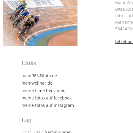
Mani Wol
Bitze Ad
foto – pr
Marienh
53424 R
bitzebo
Links
maniRENNfoto.de
maniwollner.de
meine filme bei vimeo
meine fotos auf facebook
meine fotos auf instagram
Log
27.11.2022:
Sammlungen