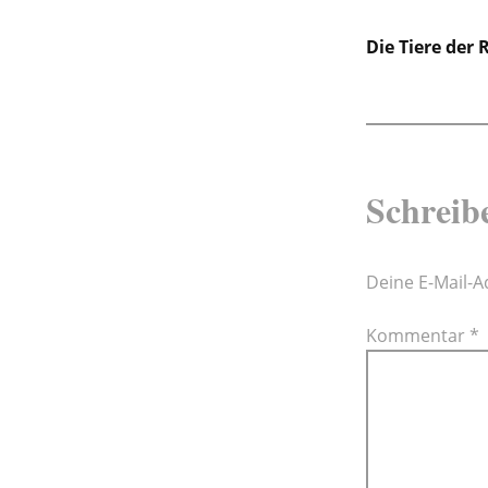
Beitra
Die Tiere der
Schreib
Deine E-Mail-Ad
Kommentar
*