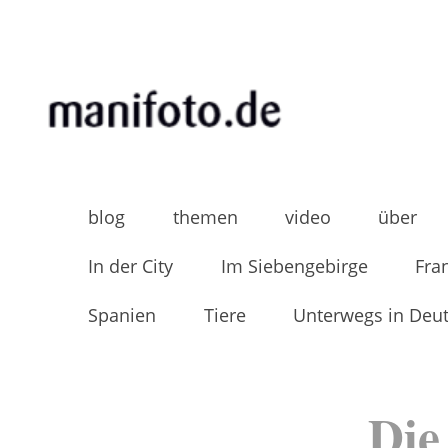
Skip
to
content
MANIFOTO.DE
Mani Wollners Fotoblog
blog
themen
video
über
In der City
Im Siebengebirge
Fra
Spanien
Tiere
Unterwegs in Deu
Die