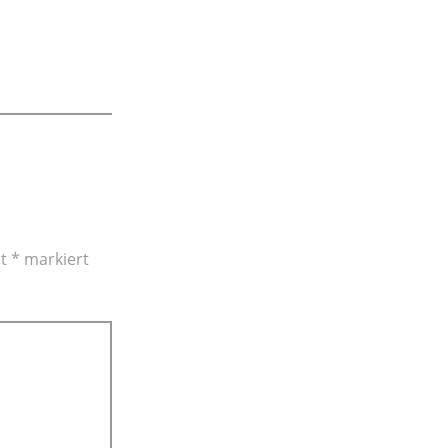
it
*
markiert