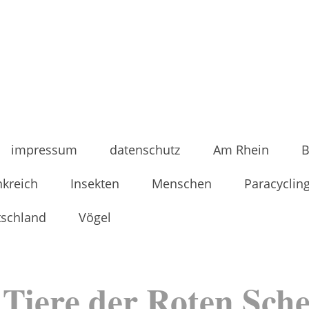
impressum
datenschutz
Am Rhein
B
nkreich
Insekten
Menschen
Paracyclin
tschland
Vögel
 Tiere der Roten Sch