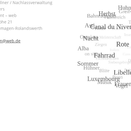
lner / Nachlassverwaltung
ers
int – web
öhe 21
emagen-Rolandswerth
nn@web.de