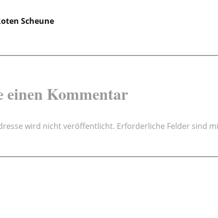
gsnavigation
 Roten Scheune
e einen Kommentar
resse wird nicht veröffentlicht.
Erforderliche Felder sind m