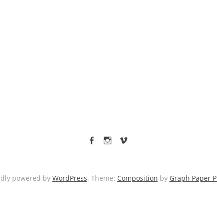
facebook
Instagram
vimeo
udly powered by
WordPress
. Theme:
Composition
by
Graph Paper P