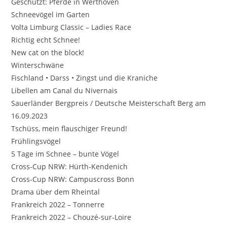
Geschützt: Pferde in Werthoven
Schneevögel im Garten
Volta Limburg Classic – Ladies Race
Richtig echt Schnee!
New cat on the block!
Winterschwäne
Fischland • Darss • Zingst und die Kraniche
Libellen am Canal du Nivernais
Sauerländer Bergpreis / Deutsche Meisterschaft Berg am
16.09.2023
Tschüss, mein flauschiger Freund!
Frühlingsvögel
5 Tage im Schnee – bunte Vögel
Cross-Cup NRW: Hürth-Kendenich
Cross-Cup NRW: Campuscross Bonn
Drama über dem Rheintal
Frankreich 2022 – Tonnerre
Frankreich 2022 – Chouzé-sur-Loire