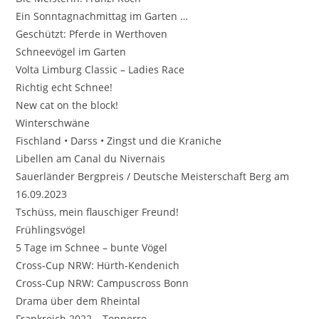
Ein Sonntagnachmittag im Garten …
Geschützt: Pferde in Werthoven
Schneevögel im Garten
Volta Limburg Classic – Ladies Race
Richtig echt Schnee!
New cat on the block!
Winterschwäne
Fischland • Darss • Zingst und die Kraniche
Libellen am Canal du Nivernais
Sauerländer Bergpreis / Deutsche Meisterschaft Berg am
16.09.2023
Tschüss, mein flauschiger Freund!
Frühlingsvögel
5 Tage im Schnee – bunte Vögel
Cross-Cup NRW: Hürth-Kendenich
Cross-Cup NRW: Campuscross Bonn
Drama über dem Rheintal
Frankreich 2022 – Tonnerre