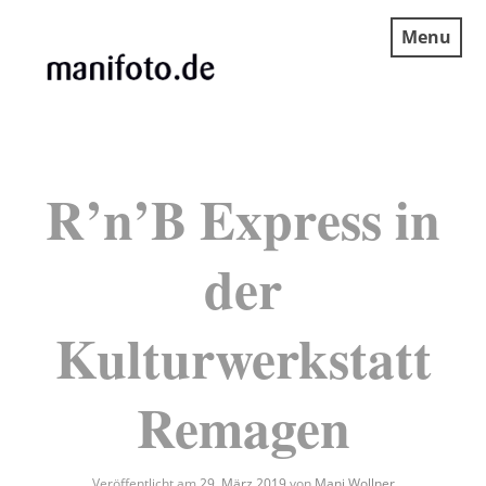
Skip
Menu
to
content
MANIFOTO.DE
R’n’B Express in
der
Kulturwerkstatt
Remagen
Veröffentlicht am
29. März 2019
von
Mani Wollner