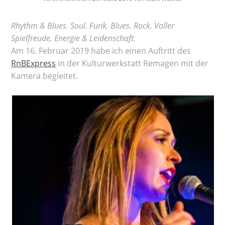
Rhythm & Blues. Soul. Funk. Blues. Rock. Voller
Spielfreude, Energie & Leidenschaft.
Am 16. Februar 2019 habe ich einen Auftritt des
RnBExpress
in der Kulturwerkstatt Remagen mit der
Kamera begleitet.