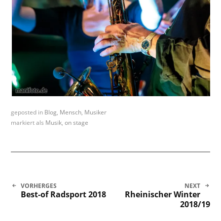
geposted in
Blog
,
Mensch
,
Musiker
markiert als
Musik
,
on stage
Beitragsnavigation
VORHERGES
NEXT
Best-of Radsport 2018
Rheinischer Winter
2018/19