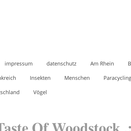
impressum
datenschutz
Am Rhein
B
nkreich
Insekten
Menschen
Paracyclin
tschland
Vögel
Taste Of Woodstock .: