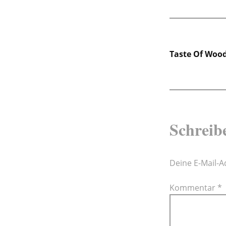
Beitra
Taste Of Woo
Schreib
Deine E-Mail-Ad
Kommentar
*