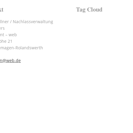
kt
Tag Cloud
lner / Nachlassverwaltung
ers
int – web
öhe 21
emagen-Rolandswerth
nn@web.de