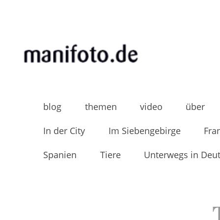
Skip
to
content
MANIFOTO.DE
Mani Wollners Fotoblog
blog
themen
video
über
In der City
Im Siebengebirge
Fra
Spanien
Tiere
Unterwegs in Deu