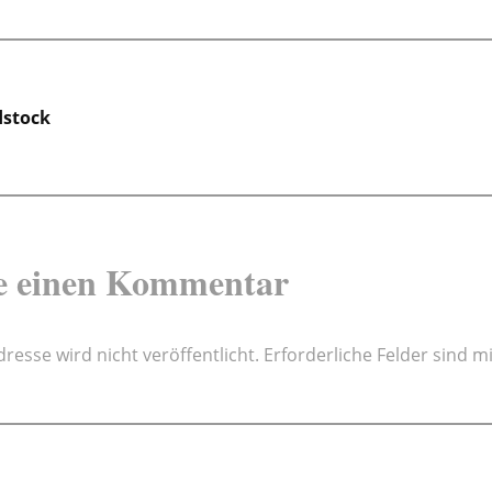
gsnavigation
dstock
e einen Kommentar
resse wird nicht veröffentlicht.
Erforderliche Felder sind m