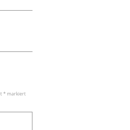
it
*
markiert