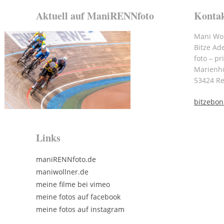
Aktuell auf ManiRENNfoto
Konta
Mani Wol
Bitze Ad
foto – pr
Marienh
53424 R
bitzebo
Links
maniRENNfoto.de
maniwollner.de
meine filme bei vimeo
meine fotos auf facebook
meine fotos auf instagram