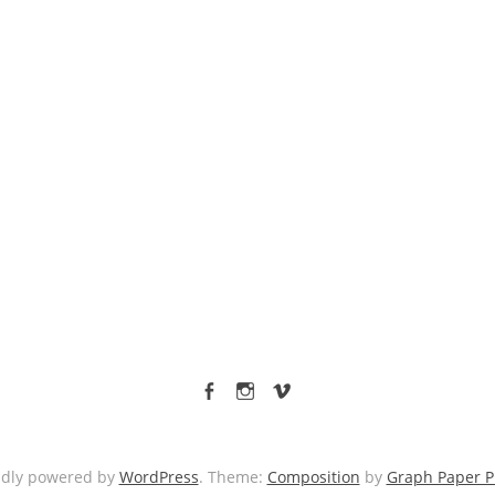
facebook
Instagram
vimeo
udly powered by
WordPress
. Theme:
Composition
by
Graph Paper P