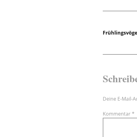
Beitra
Frühlingsvöge
Schreib
Deine E-Mail-Ad
Kommentar
*