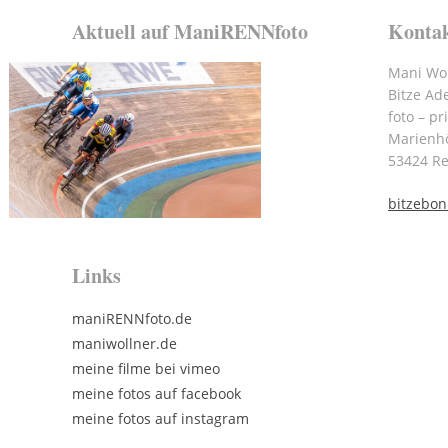
Aktuell auf ManiRENNfoto
Konta
Mani Wol
Bitze Ad
foto – pr
Marienh
53424 R
bitzebo
Links
maniRENNfoto.de
maniwollner.de
meine filme bei vimeo
meine fotos auf facebook
meine fotos auf instagram