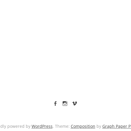
facebook
Instagram
vimeo
udly powered by
WordPress
. Theme:
Composition
by
Graph Paper P