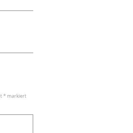
it
*
markiert