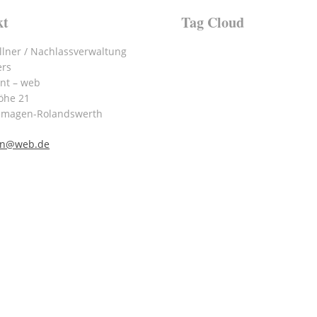
kt
Tag Cloud
lner / Nachlassverwaltung
ers
int – web
öhe 21
emagen-Rolandswerth
nn@web.de