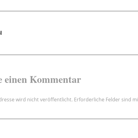
gsnavigation
l
e einen Kommentar
resse wird nicht veröffentlicht.
Erforderliche Felder sind m