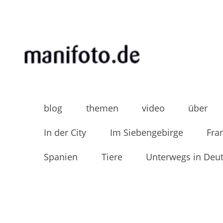
Skip
to
content
MANIFOTO.DE
Mani Wollners Fotoblog
blog
themen
video
über
In der City
Im Siebengebirge
Fra
Spanien
Tiere
Unterwegs in Deu