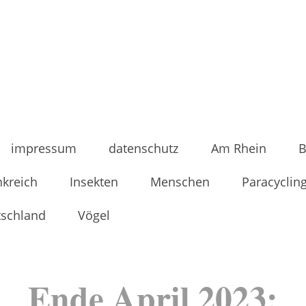
impressum
datenschutz
Am Rhein
B
nkreich
Insekten
Menschen
Paracyclin
tschland
Vögel
Ende April 2023: