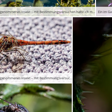
Ein im Garten aufgenommenes Insekt – mit Bestimmungsversuchen halte ich mich mangels Fachwissen lieber zurück …
Ein im Garten aufgenommenes Insekt – mit Bestimmungsversuchen halte ich mich mangels Fachwissen lieber zurück …