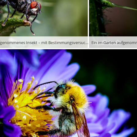
Ein im Garten aufgenommenes Insekt – mit Bestimmungsversuchen halte ich mich mangels Fachwissen lieber zurück …
Ein im Garten aufgenomm