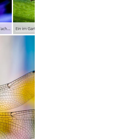
Ein im Garten aufgenommenes Insekt – mit Bestimmungsversuchen halte ich mich mangels Fachwissen lieber zurück …