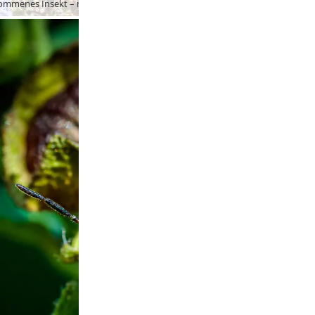
Ein im Garten aufgenommenes Insekt – mit Bestimmungsversuchen halte ich mich mangels Fachwissen lieber zurück …