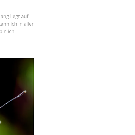
ng liegt auf
nn ich in aller
bin ich