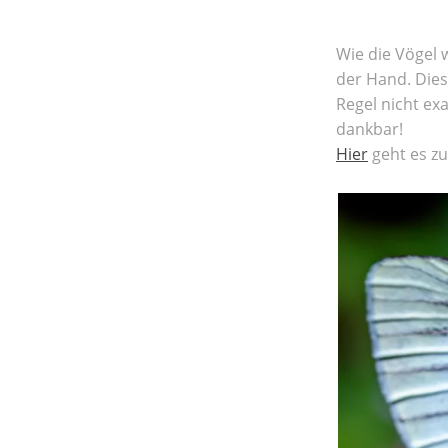
Wie die Vögel
der Hand. Dies
Regel nicht ex
dankbar!
Hier
geht es zu