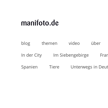
Skip
to
content
MANIFOTO.DE
Mani Wollners Fotoblog
blog
themen
video
über
In der City
Im Siebengebirge
Fra
Spanien
Tiere
Unterwegs in Deu