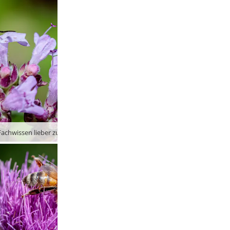
achwissen lieber zurück …