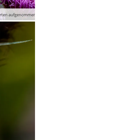
Ein im Garten aufgenommenes Insekt – mit Bestimmungsversuchen halte ich mich mangels Fachwissen lieber zurück …