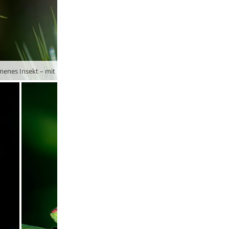
enes Insekt – mit Bestimmungsversuchen halte ich mich mangels Fachwiss