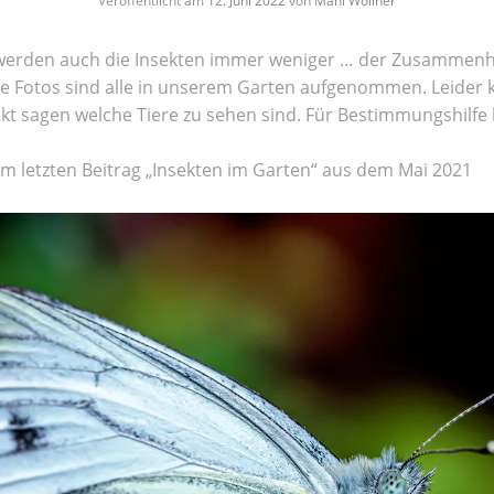
Veröffentlicht am
12. Juni 2022
von
Mani Wollner
 werden auch die Insekten immer weniger … der Zusammenha
e Fotos sind alle in unserem Garten aufgenommen. Leider ka
akt sagen welche Tiere zu sehen sind. Für Bestimmungshilfe 
m letzten Beitrag „Insekten im Garten“ aus dem Mai 2021