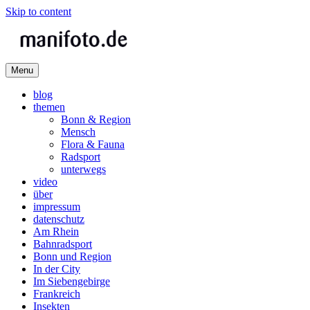
Skip to content
Menu
Mani Wollners Fotoblog
manifoto.de
blog
themen
Bonn & Region
Mensch
Flora & Fauna
Radsport
unterwegs
video
über
impressum
datenschutz
Am Rhein
Bahnradsport
Bonn und Region
In der City
Im Siebengebirge
Frankreich
Insekten