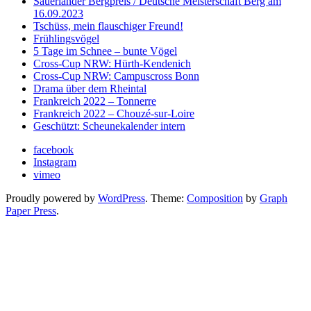
Sauerländer Bergpreis / Deutsche Meisterschaft Berg am
16.09.2023
Tschüss, mein flauschiger Freund!
Frühlingsvögel
5 Tage im Schnee – bunte Vögel
Cross-Cup NRW: Hürth-Kendenich
Cross-Cup NRW: Campuscross Bonn
Drama über dem Rheintal
Frankreich 2022 – Tonnerre
Frankreich 2022 – Chouzé-sur-Loire
Geschützt: Scheunekalender intern
facebook
Instagram
vimeo
Proudly powered by
WordPress
. Theme:
Composition
by
Graph
Paper Press
.