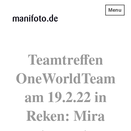
Skip
Menu
to
content
MANIFOTO.DE
Teamtreffen
OneWorldTeam
am 19.2.22 in
Reken: Mira