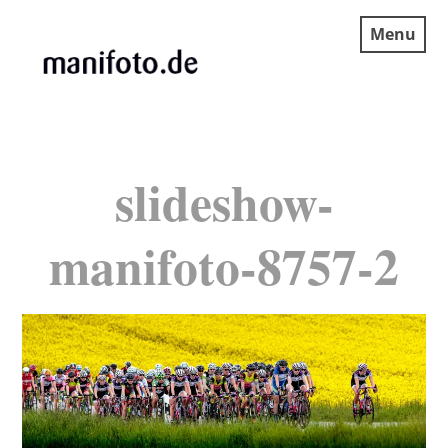
Skip
Menu
to
content
MANIFOTO.DE
slideshow-
manifoto-8757-2