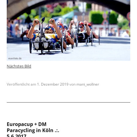
Nächstes Bild
Veröffentlicht am
1. Dezember 2019
von
mani_wollner
Beitragsnavigation
Europacup + DM
Paracycling in Köln .:.
5.6.2017