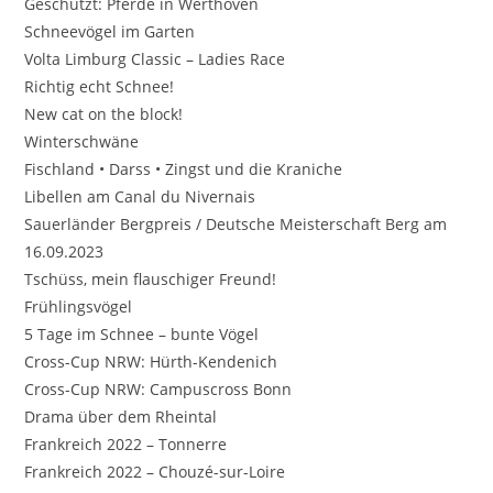
Geschützt: Pferde in Werthoven
Schneevögel im Garten
Volta Limburg Classic – Ladies Race
Richtig echt Schnee!
New cat on the block!
Winterschwäne
Fischland • Darss • Zingst und die Kraniche
Libellen am Canal du Nivernais
Sauerländer Bergpreis / Deutsche Meisterschaft Berg am
16.09.2023
Tschüss, mein flauschiger Freund!
Frühlingsvögel
5 Tage im Schnee – bunte Vögel
Cross-Cup NRW: Hürth-Kendenich
Cross-Cup NRW: Campuscross Bonn
Drama über dem Rheintal
Frankreich 2022 – Tonnerre
Frankreich 2022 – Chouzé-sur-Loire