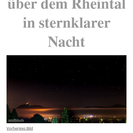
über dem Rheintal
in sternklarer
Nacht
Vorheriges Bild