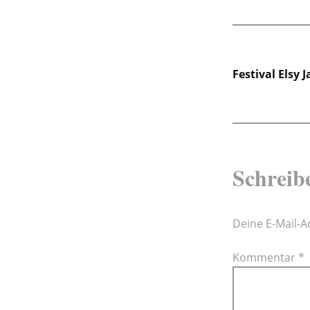
Beitra
Festival Elsy 
Schreib
Deine E-Mail-Ad
Kommentar
*