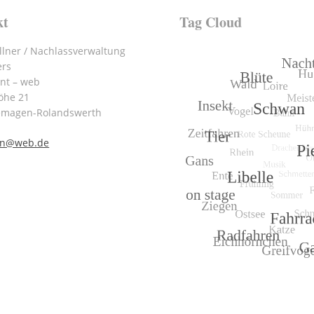
kt
Tag Cloud
lner / Nachlassverwaltung
ers
int – web
öhe 21
emagen-Rolandswerth
nn@web.de