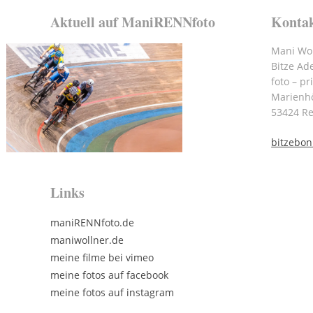
Aktuell auf ManiRENNfoto
Konta
Mani Wol
Bitze Ad
foto – pr
Marienh
53424 R
bitzebo
Links
maniRENNfoto.de
maniwollner.de
meine filme bei vimeo
meine fotos auf facebook
meine fotos auf instagram