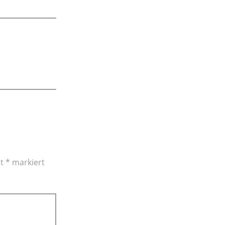
it
*
markiert