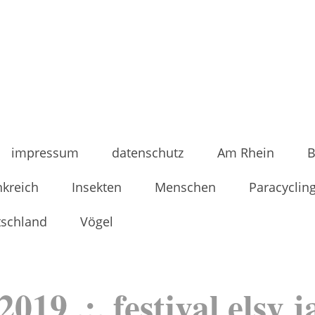
impressum
datenschutz
Am Rhein
B
nkreich
Insekten
Menschen
Paracyclin
tschland
Vögel
2019 .:. festival elsy 