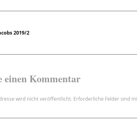
gsnavigation
Jacobs 2019/2
e einen Kommentar
resse wird nicht veröffentlicht.
Erforderliche Felder sind m