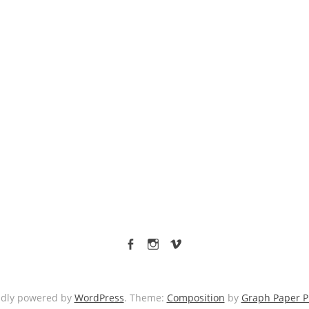
facebook
Instagram
vimeo
udly powered by
WordPress
. Theme:
Composition
by
Graph Paper P