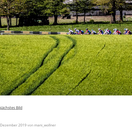
Nächstes Bild
 Dezember 2019
von
mani_wollner