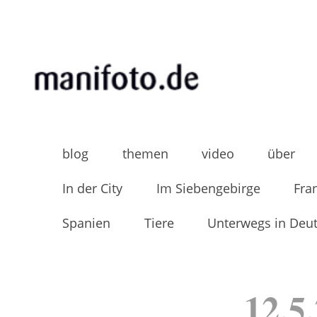
Skip
to
content
MANIFOTO.DE
Mani Wollners Fotoblog
blog
themen
video
über
In der City
Im Siebengebirge
Fra
Spanien
Tiere
Unterwegs in Deu
12.5.