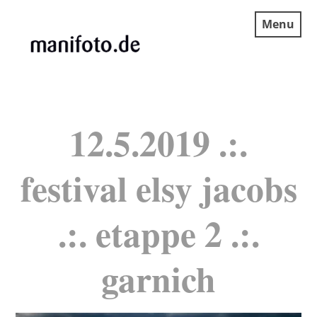
Skip
Menu
to
content
MANIFOTO.DE
12.5.2019 .:.
festival elsy jacobs
.:. etappe 2 .:.
garnich