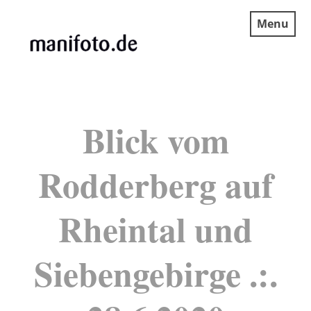
Skip
Menu
to
content
MANIFOTO.DE
Blick vom
Rodderberg auf
Rheintal und
Siebengebirge .:.