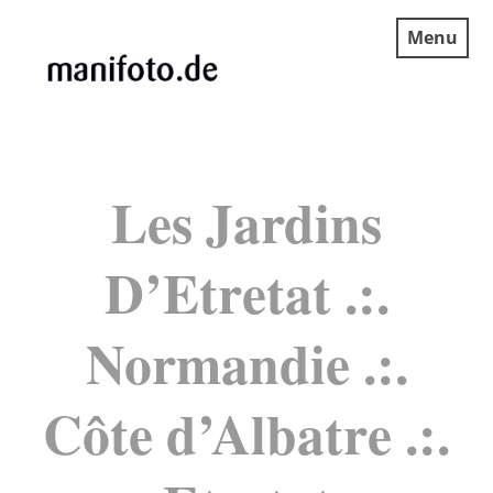
Skip
Menu
to
content
MANIFOTO.DE
Les Jardins
D’Etretat .:.
Normandie .:.
Côte d’Albatre .:.