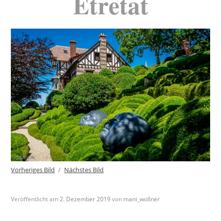
Etretat
Vorheriges Bild
Nächstes Bild
Veröffentlicht am
2. Dezember 2019
von
mani_wollner